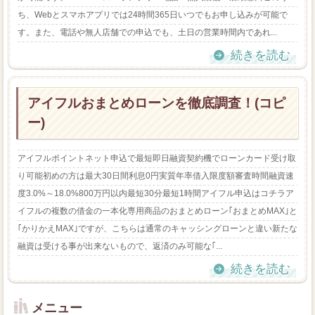
ち、Webとスマホアプリでは24時間365日いつでもお申し込みが可能で
す。また、電話や無人店舗での申込でも、土日の営業時間内であれ...
続きを読む
アイフルおまとめローンを徹底調査！(コピ
ー)
アイフルポイントネット申込で最短即日融資契約機でローンカード受け取
り可能初めの方は最大30日間利息0円実質年率借入限度額審査時間融資速
度3.0%～18.0%800万円以内最短30分最短1時間アイフル申込はコチラア
イフルの複数の借金の一本化専用商品のおまとめローン｢おまとめMAX｣と
｢かりかえMAX｣ですが、こちらは通常のキャッシングローンと違い新たな
融資は受ける事が出来ないもので、返済のみ可能な｢...
続きを読む
メニュー