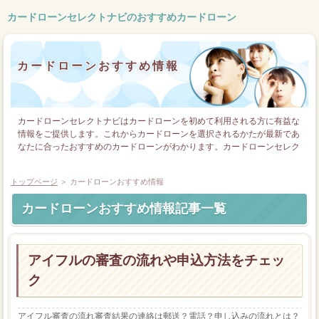
カードローンセレクトナビのおすすめカードローン
カードローンおすすめ情報
カードローンセレクトナビはカードローンを初めて利用される方に有益な
情報をご提供します。これからカードローンを選択されるかたが最新であ
なたに合ったおすすめのカードローンがわかります。カードローンセレク
トナビでは、プロミスやアコム、アイフル・モビットなど大手消費者金融
などそれぞれのキャッシングの特徴やサービスなどをご案内しています。
トップページ
＞ カードローンおすすめ情報
ぜひカードローンセレクトナビを活用してください。
カードローンおすすめ情報記事一覧
アイフルの審査の流れや申込方法をチェッ
ク
アイフル審査の流れ審査結果の連絡は郵送？電話？申し込みの流れとは？